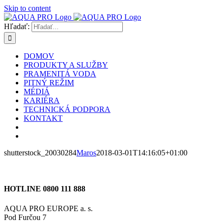
Skip to content
Hľadať:
DOMOV
PRODUKTY A SLUŽBY
PRAMENITÁ VODA
PITNÝ REŽIM
MÉDIÁ
KARIÉRA
TECHNICKÁ PODPORA
KONTAKT
shutterstock_20030284
Maros
2018-03-01T14:16:05+01:00
HOTLINE 0800 111 888
AQUA PRO EUROPE a. s.
Pod Furčou 7