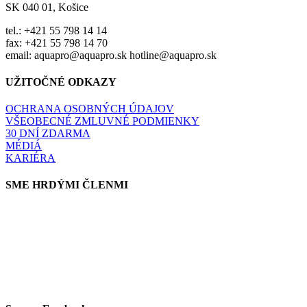
SK 040 01, Košice
tel.: +421 55 798 14 14
fax: +421 55 798 14 70
email: aquapro@aquapro.sk hotline@aquapro.sk
UŽITOČNÉ ODKAZY
OCHRANA OSOBNÝCH ÚDAJOV
VŠEOBECNÉ ZMLUVNÉ PODMIENKY
30 DNÍ ZDARMA
MÉDIÁ
KARIÉRA
SME HRDÝMI ČLENMI