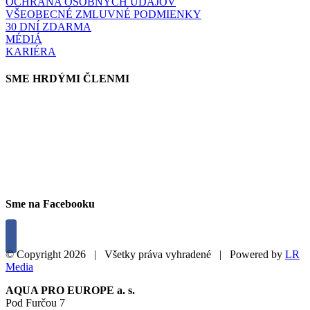
OCHRANA OSOBNÝCH ÚDAJOV
VŠEOBECNÉ ZMLUVNÉ PODMIENKY
30 DNÍ ZDARMA
MÉDIÁ
KARIÉRA
SME HRDÝMI ČLENMI
Sme na Facebooku
© Copyright
2026 | Všetky práva vyhradené | Powered by
LR
Media
Close
AQUA PRO EUROPE a. s.
Sliding
Pod Furčou 7