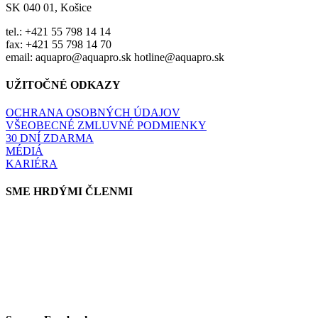
SK 040 01, Košice
tel.: +421 55 798 14 14
fax: +421 55 798 14 70
email: aquapro@aquapro.sk hotline@aquapro.sk
UŽITOČNÉ ODKAZY
OCHRANA OSOBNÝCH ÚDAJOV
VŠEOBECNÉ ZMLUVNÉ PODMIENKY
30 DNÍ ZDARMA
MÉDIÁ
KARIÉRA
SME HRDÝMI ČLENMI