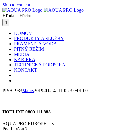
Skip to content
Hľadať:
DOMOV
PRODUKTY A SLUŽBY
PRAMENITÁ VODA
PITNÝ REŽIM
MÉDIÁ
KARIÉRA
TECHNICKÁ PODPORA
KONTAKT
PIVA1933
Maros
2019-01-14T11:05:32+01:00
HOTLINE 0800 111 888
AQUA PRO EUROPE a. s.
Pod Furčou 7