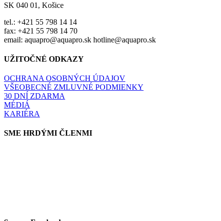
SK 040 01, Košice
tel.: +421 55 798 14 14
fax: +421 55 798 14 70
email: aquapro@aquapro.sk hotline@aquapro.sk
UŽITOČNÉ ODKAZY
OCHRANA OSOBNÝCH ÚDAJOV
VŠEOBECNÉ ZMLUVNÉ PODMIENKY
30 DNÍ ZDARMA
MÉDIÁ
KARIÉRA
SME HRDÝMI ČLENMI