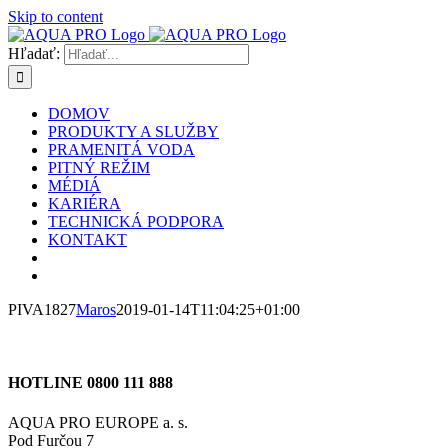
Skip to content
Hľadať:
DOMOV
PRODUKTY A SLUŽBY
PRAMENITÁ VODA
PITNÝ REŽIM
MÉDIÁ
KARIÉRA
TECHNICKÁ PODPORA
KONTAKT
PIVA1827
Maros
2019-01-14T11:04:25+01:00
HOTLINE 0800 111 888
AQUA PRO EUROPE a. s.
Pod Furčou 7