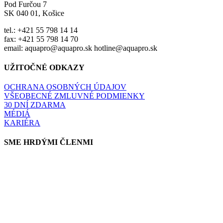
Pod Furčou 7
SK 040 01, Košice
tel.: +421 55 798 14 14
fax: +421 55 798 14 70
email: aquapro@aquapro.sk hotline@aquapro.sk
UŽITOČNÉ ODKAZY
OCHRANA OSOBNÝCH ÚDAJOV
VŠEOBECNÉ ZMLUVNÉ PODMIENKY
30 DNÍ ZDARMA
MÉDIÁ
KARIÉRA
SME HRDÝMI ČLENMI