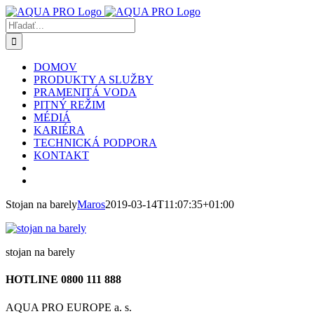
Skip
to
Hľadať:
content
DOMOV
PRODUKTY A SLUŽBY
PRAMENITÁ VODA
PITNÝ REŽIM
MÉDIÁ
KARIÉRA
TECHNICKÁ PODPORA
KONTAKT
Stojan na barely
Maros
2019-03-14T11:07:35+01:00
stojan na barely
HOTLINE 0800 111 888
AQUA PRO EUROPE a. s.