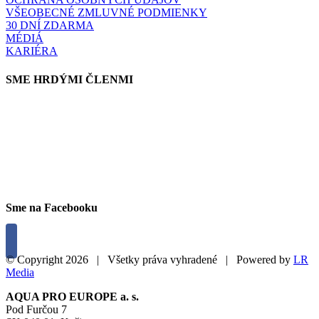
VŠEOBECNÉ ZMLUVNÉ PODMIENKY
30 DNÍ ZDARMA
MÉDIÁ
KARIÉRA
SME HRDÝMI ČLENMI
Sme na Facebooku
© Copyright
2026 | Všetky práva vyhradené | Powered by
LR
Media
Close
AQUA PRO EUROPE a. s.
Sliding
Pod Furčou 7