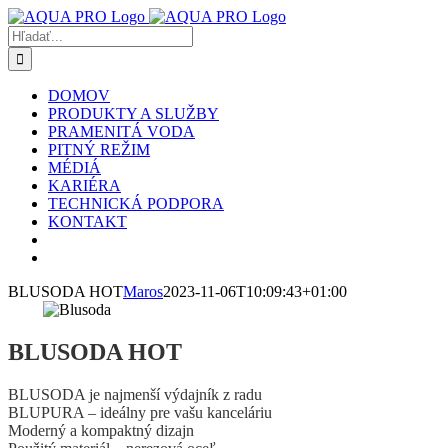
Skip
to
Hľadať:
content
DOMOV
PRODUKTY A SLUŽBY
PRAMENITÁ VODA
PITNÝ REŽIM
MÉDIÁ
KARIÉRA
TECHNICKÁ PODPORA
KONTAKT
BLUSODA HOT
Maros
2023-11-06T10:09:43+01:00
BLUSODA HOT
BLUSODA je najmenší výdajník z radu
BLUPURA – ideálny pre vašu kanceláriu
Moderný a kompaktný dizajn