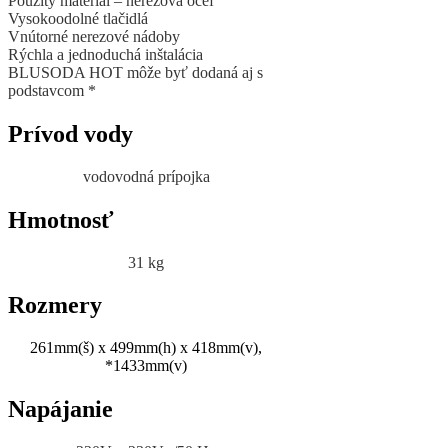
Použitý materiál – nerezová oceľ
Vysokoodolné tlačidlá
Vnútorné nerezové nádoby
Rýchla a jednoduchá inštalácia
BLUSODA HOT môže byť dodaná aj s
podstavcom *
Prívod vody
vodovodná prípojka
Hmotnosť
31 kg
Rozmery
261mm(š) x 499mm(h) x 418mm(v),
*1433mm(v)
Napájanie