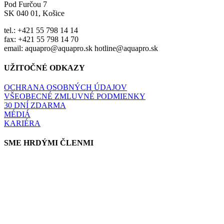
Pod Furčou 7
SK 040 01, Košice
tel.: +421 55 798 14 14
fax: +421 55 798 14 70
email: aquapro@aquapro.sk hotline@aquapro.sk
UŽITOČNÉ ODKAZY
OCHRANA OSOBNÝCH ÚDAJOV
VŠEOBECNÉ ZMLUVNÉ PODMIENKY
30 DNÍ ZDARMA
MÉDIÁ
KARIÉRA
SME HRDÝMI ČLENMI