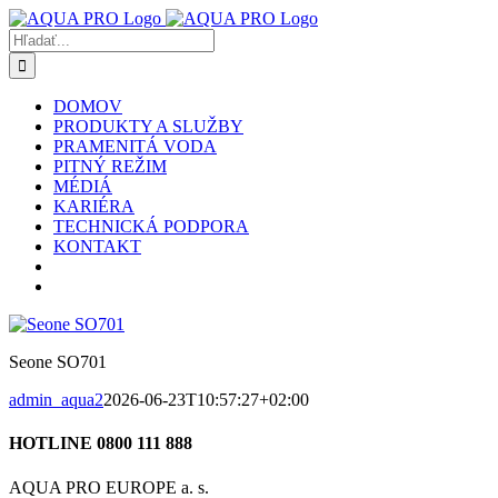
Skip
to
Hľadať:
content
DOMOV
PRODUKTY A SLUŽBY
PRAMENITÁ VODA
PITNÝ REŽIM
MÉDIÁ
KARIÉRA
TECHNICKÁ PODPORA
KONTAKT
Seone SO701
admin_aqua2
2026-06-23T10:57:27+02:00
HOTLINE 0800 111 888
AQUA PRO EUROPE a. s.