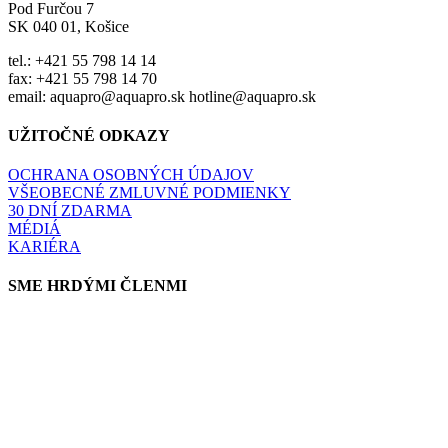
Pod Furčou 7
SK 040 01, Košice
tel.: +421 55 798 14 14
fax: +421 55 798 14 70
email: aquapro@aquapro.sk hotline@aquapro.sk
UŽITOČNÉ ODKAZY
OCHRANA OSOBNÝCH ÚDAJOV
VŠEOBECNÉ ZMLUVNÉ PODMIENKY
30 DNÍ ZDARMA
MÉDIÁ
KARIÉRA
SME HRDÝMI ČLENMI