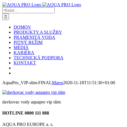
Skip
to
Hľadať:
content
DOMOV
PRODUKTY A SLUŽBY
PRAMENITÁ VODA
PITNÝ REŽIM
MÉDIÁ
KARIÉRA
TECHNICKÁ PODPORA
KONTAKT
AquaPro_VIP-slim-FINAL
Maros
2020-11-18T11:51:30+01:00
davkovac vody aquapro vip slim
HOTLINE 0800 111 888
AQUA PRO EUROPE a. s.